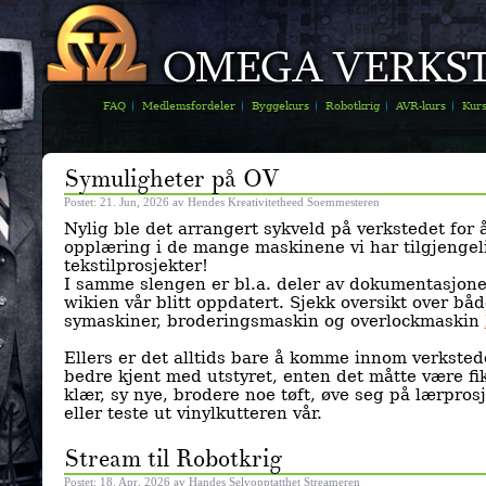
FAQ
Medlemsfordeler
Byggekurs
Robotkrig
AVR-kurs
Kur
Symuligheter på OV
Postet: 21. Jun, 2026 av Hendes Kreativitetheed Soemmesteren
Nylig ble det arrangert sykveld på verkstedet for å
opplæring i de mange maskinene vi har tilgjengel
tekstilprosjekter!
I samme slengen er bl.a. deler av dokumentasjon
wikien vår blitt oppdatert. Sjekk oversikt over båd
symaskiner, broderingsmaskin og overlockmaskin
Ellers er det alltids bare å komme innom verkstede
bedre kjent med utstyret, enten det måtte være fi
klær, sy nye, brodere noe tøft, øve seg på lærpros
eller teste ut vinylkutteren vår.
Stream til Robotkrig
Postet: 18. Apr, 2026 av Handes Selvopptatthet Streameren