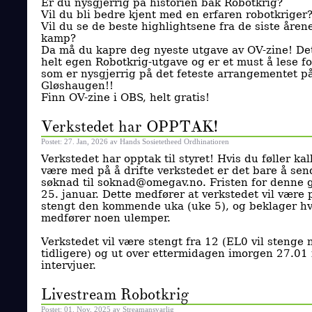
Er du nysgjerrig på historien bak Robotkrig?
Vil du bli bedre kjent med en erfaren robotkriger
Vil du se de beste highlightsene fra de siste åre
kamp?
Da må du kapre deg nyeste utgave av OV-zine! Det
helt egen Robotkrig-utgave og er et must å lese f
som er nysgjerrig på det feteste arrangementet p
Gløshaugen!!
Finn OV-zine i OBS, helt gratis!
Verkstedet har OPPTAK!
Postet: 27. Jan, 2026 av Hands Sosietetheed Ordhinatioren
Verkstedet har opptak til styret! Hvis du føller kall
være med på å drifte verkstedet er det bare å sen
søknad til soknad@omegav.no. Fristen for denne 
25. januar. Dette medfører at verkstedet vil være 
stengt den kommende uka (uke 5), og beklager hv
medfører noen ulemper.
Verkstedet vil være stengt fra 12 (EL0 vil stenge 
tidligere) og ut over ettermidagen imorgen 27.01 
intervjuer.
Livestream Robotkrig
Postet: 01. Nov, 2025 av Streamansvarlig