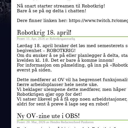
Nå snart starter streamen til Robotkrig!
Bare å se på og delta i chatten!
Dere finner linken her: https://www.twitch.tv/ome
Robotkrig 18. april!
Postet: 11. Apr, 2026 av Robotkrigansvarlig
Lørdag 18. april braker det løs med semesterets s
begivenhet – ROBOTKRIG!
Om du ønsker å se på eller planlegger å delta, sta
kvelden kl. 18. Det er bare å komme innom!
For informasjon om påmelding, gå inn på «Robotk
øverst på siden.
Dette medfører at OV vil ha begrenset funksjonali
færre arbeidsplasser hele neste uke.
Vi beklager ulempene dette medfører, men håper
Robotkrigen gjør opp for det!
Vi satser likevel på å få opp noen arbeidstasjoner,
aldri for sent å prøve å lage seg en robot!
Ny OV-zine ute i OBS!
Postet: 20. Mar, 2026 av Hendes Redacteurheed Punkeren