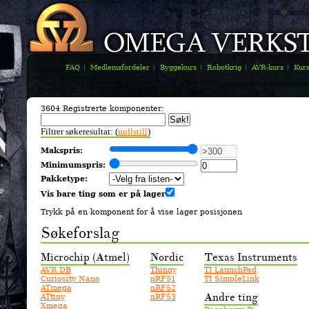
FAQ
Medlemsfordeler
Byggekurs
Robotkrig
AVR-kurs
Kur
3604 Registrerte komponenter:
Filtrer søkeresultat: (
nullstill
)
Makspris:
Minimumspris:
Pakketype:
Vis bare ting som er på lager
Trykk på en komponent for å vise lager posisjonen
Søkeforslag
Microchip (Atmel)
Nordic
Texas Instruments
AVR DB
Thingy
TI LaunchPad
Curiosity Nano
nRF51
TI SimpleLink
ATmega
nRF52
Andre ting
ATtiny
nRF53
Xmega