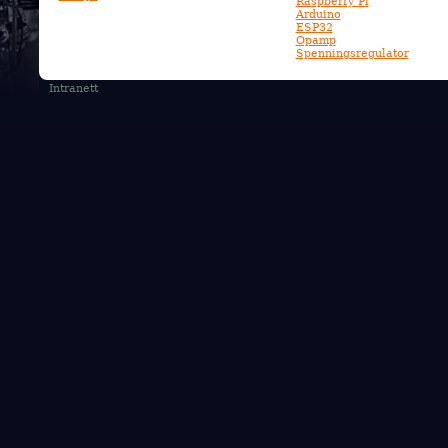
Raspberry Pi
Arduino
ESP32
Opamp
Spenningsregulator
Intranett