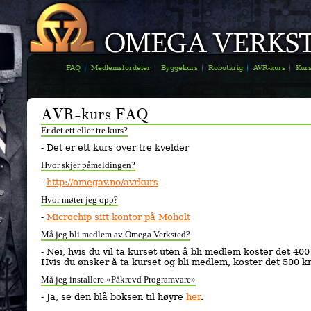
FAQ
Medlemsfordeler
Byggekurs
Robotkrig
AVR-kurs
Kur
AVR-kurs FAQ
Er det ett eller tre kurs?
- Det er ett kurs over tre kvelder
Hvor skjer påmeldingen?
-
http://omegav.no/avrkurs
Hvor møter jeg opp?
-
Microchip sitt kontor på Moholt
Må jeg bli medlem av Omega Verksted?
- Nei, hvis du vil ta kurset uten å bli medlem koster det 400
Hvis du ønsker å ta kurset og bli medlem, koster det 500 k
Må jeg installere «Påkrevd Programvare»
- Ja, se den blå boksen til høyre
her
.