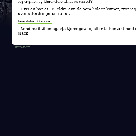
Jeg er gnien og kjører eldre windows enn XP?
- Hvis du har et OS eldre enn de som holder kurset, tror jeg
over utfordringene fra før.
Fremdeles ikke svar?
- Send mail til omegav[a t]omegav.no, eller ta kontakt med 
slack.
Intranett