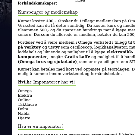
Ingen
forhåndskunskaper:
Kurspenger og medlemskap
Kurset koster 400,-. Ønsker du i tillegg medlemskap på O
Verksted kan du få dette samtidig. Da koster kurs og med
tilsammen 500,- og du sparer en hundrings mot å kjøpe m
senere. Dersom du allerede er medlem, betaler du kun 300,-
Fordeler ved å være medlem i Omega Verksted i tillegg til
på verktøy
og utstyr som oscilloscop, logikkanalysator, mu
elektronikk-
loddebolt og liknende og mulighet til å kjøpe
komponenter
Gratis kaffe
, inngår:
og mulighet til å hand
(Omega brus og sjokolade)
, som er mye billigere enn SIT
Kurset kan betales med kort ved oppmøte på teoridagen. D
mulig å komme innom verkstedet og forhåndsbetale.
Hvilke Imponatorer har vi?
Omega
Elektra
Online
Taktlause
Delta
Nabla
Hjerte
Hva er en imponator?