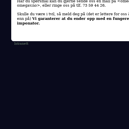
Har du spørsmål kan du gjerne sende oss en mail på <
omeg
omegav.no
>, eller ringe oss på tlf. 73 59 44 26.
Skulle du være i tvil, så meld deg på (det er lettere for oss
Vi garanterer at du ender opp med en funger
enn på)
imponator.
Intranett