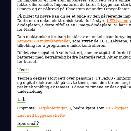
En imponator er noe som imponerer, stort sett ved å blinke
lukte, eller smelle. Imponatoren du lærer å bygge har sterk 
Omega og er påkrevd på Phaestum og andre Omegafester.
På bildet til høyre kan du se et bilde av den nåværende im
Dette er en enkel elektronisk krets for å styre
LED-lysene
diodeplaten, i dette tilfellet en Omega-diodeplate. Vi har i t
for Nabla.
Den elektroniske kretsen består av en enkel strømforsyning
Atmega168
mikrokontroller
, som styrer de 16 LED-lysene, 
tilkobling for å programere mikrokontrolleren.
Bildet viser også et 9-volts batteri, som er utgått til fordel 
batterier med betraktelig bedre batterilevetid. Alt er inklud
for kurset.
Teori
Teorien dekker stort sett over pensum i 'TTT4203 - Innførin
og digital elektronikk' på ca. to timer, men den tar en lang
praktisk vinkling av temaet. I disse to timene er det også i
underholding.
Lab
Oppmøte:
Høgskoleringen 3
, bedre kjent som
P15 -bygget
.
Last ned byggekurshefte
Spørsmål?