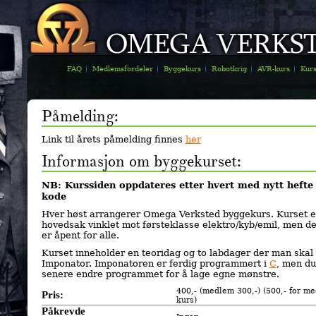
FAQ
Medlemsfordeler
Byggekurs
Robotkrig
AVR-kurs
Kur
Påmelding:
Link til årets påmelding finnes
her
Informasjon om byggekurset:
NB: Kurssiden oppdateres etter hvert med nytt hefte 
kode
Hver høst arrangerer Omega Verksted byggekurs. Kurset er
hovedsak vinklet mot førsteklasse elektro/kyb/emil, men de
er åpent for alle.
Kurset inneholder en teoridag og to labdager der man skal
Imponator
. Imponatoren er ferdig programmert i
C
, men du
senere endre programmet for å lage egne mønstre.
400,- (medlem 300,-) (500,- for m
Pris:
kurs)
Påkrevde