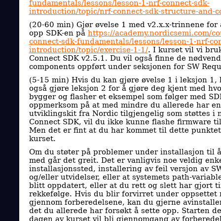
fundamentals/lessons/lesson-1-nrf-connect-sdk-
introduction/topic/nrf-connect-sdk-structure-and-c
(20-60 min) Gjør øvelse 1 med v2.x.x-trinnene for 
opp SDK-en på
https://academy.nordicsemi.com/cou
connect-sdk-fundamentals/lessons/lesson-1-nrf-co
introduction/topic/exercise-1-1/
. I kurset vil vi br
Connect SDK v2.5.1. Du vil også finne de nødven
components oppført under seksjonen for SW Requ
(5-15 min) Hvis du kan gjøre øvelse 1 i leksjon 1,
også gjøre leksjon 2 for å gjøre deg kjent med hv
bygger og flasher et eksempel som følger med SD
oppmerksom på at med mindre du allerede har en
utviklingskit fra Nordic tilgjengelig som støttes i
Connect SDK, vil du ikke kunne flashe firmware ti
Men det er fint at du har kommet til dette punktet
kurset.
Om du støter på problemer under installasjon til 
med går det greit. Det er vanligvis noe veldig enk
installasjonssted, installering av feil versjon av S
og/eller utvidelser, eller at systemets path-variabl
blitt oppdatert, eller at du rett og slett har gjort ti
rekkefølge. Hvis du blir forvirret under oppsettet
gjennom forberedelsene, kan du gjerne avinstaller
det du allerede har forsøkt å sette opp. Starten de
dagen av kurset vil bli gjennomgang av forberede