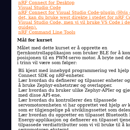
nRF Connect for Desktop
Visual Studio Code
nRF Connect for Visual Studio Code-plugin (Hvis
det, kan du bruke west direkte i stedet for nRF C
Visual Studio Code, men vi vil bruke VS Code i d
guiden).
nRF Command Line Tools
Mål for kurset
Målet med dette kurset er å opprette en
fjernkontrollapplikasjon som bruker BLE for å kon
posisjonen til en PWM-servo motor. Å bryte ned de
i trinn vil være som følger:
Bli kjent med innebygd programmering ved hjelp
Connect SDK og nRF-enheter.
Lær hvordan du definerer og tilpasser enheter o
å bruke Zephyr-enhetstrær og overlapper.
Lær hvordan du bruker ulike Zephyr-APIer og gjø
med disse API-ene.
Lær hvordan du kontrollerer den tilpassede
servomotorenheten vi har opprettet ved hjelp av
som er tilgjengelige på utviklingssettet som deles
Lær hvordan du oppretter en tilpasset Bluetooth
Energy-applikasjon og definerer en tilpasset tje
tilpassede verdiattributter som vi vil bruke til å k
servomotoren eksternt.