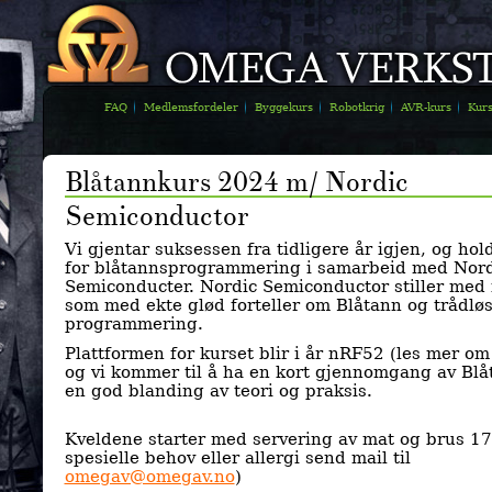
FAQ
Medlemsfordeler
Byggekurs
Robotkrig
AVR-kurs
Kur
Blåtannkurs 2024 m/ Nordic
Semiconductor
Vi gjentar suksessen fra tidligere år igjen, og hol
for blåtannsprogrammering i samarbeid med Nord
Semiconducter. Nordic Semiconductor stiller med 
som med ekte glød forteller om Blåtann og trådløs
programmering.
Plattformen for kurset blir i år nRF52 (les mer o
og vi kommer til å ha en kort gjennomgang av Bl
en god blanding av teori og praksis.
Kveldene starter med servering av mat og brus 17
spesielle behov eller allergi send mail til
omegav@omegav.no
)