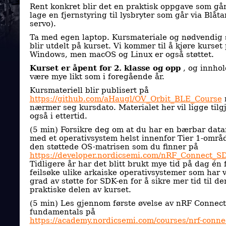
Rent konkret blir det en praktisk oppgave som går
lage en fjernstyring til lysbryter som går via Blåt
servo).
Ta med egen laptop. Kursmateriale og nødvendig 
blir utdelt på kurset. Vi kommer til å kjøre kurset
Windows, men macOS og Linux er også støttet.
Kurset er åpent for 2. klasse og opp
, og innhol
være mye likt som i foregående år.
Kursmateriell blir publisert på
https://github.com/aHaugl/OV_Orbit_BLE_Course
nærmer seg kursdato. Materialet her vil ligge tilg
også i ettertid.
(5 min) Forsikre deg om at du har en bærbar dat
med et operativsystem helst innenfor Tier 1-områd
den støttede OS-matrisen som du finner på
https://developer.nordicsemi.com/nRF_Connect_SD
Tidligere år har det blitt brukt mye tid på dag én 
feilsøke ulike arkaiske operativsystemer som har 
grad av støtte for SDK-en for å sikre mer tid til de
praktiske delen av kurset.
(5 min) Les gjennom første øvelse av nRF Connec
fundamentals på
https://academy.nordicsemi.com/courses/nrf-conne