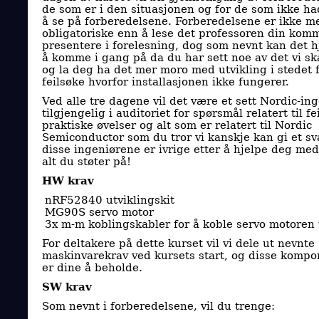
de som er i den situasjonen og for de som ikke had
å se på forberedelsene. Forberedelsene er ikke m
obligatoriske enn å lese det professoren din komme
presentere i forelesning, dog som nevnt kan det h
å komme i gang på da du har sett noe av det vi sk
og la deg ha det mer moro med utvikling i stedet f
feilsøke hvorfor installasjonen ikke fungerer.
Ved alle tre dagene vil det være et sett Nordic-in
tilgjengelig i auditoriet for spørsmål relatert til fei
praktiske øvelser og alt som er relatert til Nordic
Semiconductor som du tror vi kanskje kan gi et sv
disse ingeniørene er ivrige etter å hjelpe deg med
alt du støter på!
HW krav
nRF52840 utviklingskit
MG90S servo motor
3x m-m koblingskabler for å koble servo motoren 
For deltakere på dette kurset vil vi dele ut nevnte
maskinvarekrav ved kursets start, og disse komp
er dine å beholde.
SW krav
Som nevnt i forberedelsene, vil du trenge: