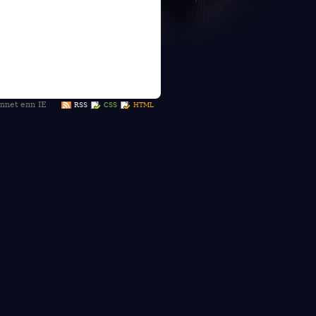
t annet enn IE
RSS
CSS
HTML