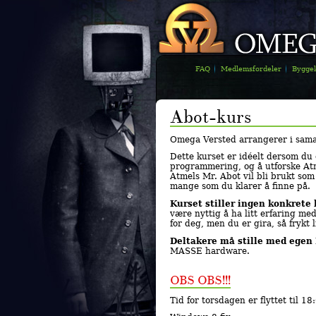
FAQ
Medlemsfordeler
Bygge
Abot-kurs
Omega Versted arrangerer i sam
Dette kurset er idéelt dersom du e
programmering, og å utforske Atm
Atmels Mr. Abot vil bli brukt so
mange som du klarer å finne på.
Kurset stiller ingen konkrete
være nyttig å ha litt erfaring med
for deg, men du er gira, så frykt l
Deltakere må stille med egen
MASSE hardware.
OBS OBS!!!
Tid for torsdagen er flyttet til 1