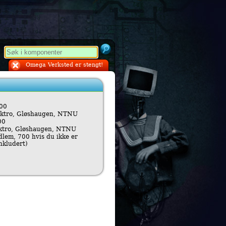
Omega Verksted er stengt!
00
ktro, Gløshaugen, NTNU
00
ktro, Gløshaugen, NTNU
lem, 700 hvis du ikke er
kludert)