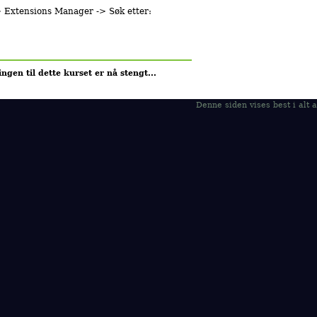
> Extensions Manager -> Søk etter:
ngen til dette kurset er nå stengt...
Denne siden vises best i al