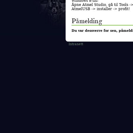
Windows 8-fix:
Åpne Atmel Studio, gå til Tools -
AtmelUSB -> installer -> profit!
Påmelding
Du var dessverre for sen, påmeldi
Intranett