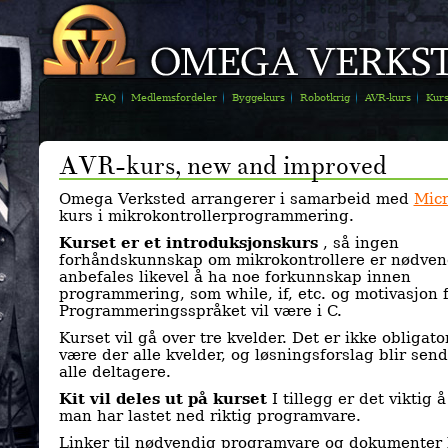
FAQ
Medlemsfordeler
Byggekurs
Robotkrig
AVR-kurs
Kur
AVR-kurs, new and improved
Omega Verksted arrangerer i samarbeid med
Micr
kurs i mikrokontrollerprogrammering.
Kurset er et introduksjonskurs
, så ingen
forhåndskunnskap om mikrokontrollere er nødven
anbefales likevel å ha noe forkunnskap innen
programmering, som while, if, etc. og motivasjon f
Programmeringsspråket vil være i C.
Kurset vil gå over tre kvelder. Det er ikke obligato
være der alle kvelder, og løsningsforslag blir sendt
alle deltagere.
Kit vil deles ut på kurset
I tillegg er det viktig å
man har lastet ned riktig programvare.
Linker til nødvendig programvare og dokumenter 